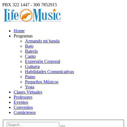
PBX 322 1447 - 300 7852915
Home
Programas
Armando mi banda
Bajo
Batería
Canto
Expresión Corporal
Guitarra
Habilidades Comunicativas
Piano
Pequeños Músicos
Yoga
Clases Virtuales
Profesores
Eventos
Convenios
Contáctenos